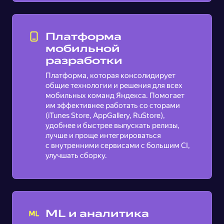
Платформа
мобильной
разработки
Платформа, которая консолидирует
общие технологии и решения для всех
мобильных команд Яндекса. Помогает
им эффективнее работать со сторами
(iTunes Store, AppGallery, RuStore),
удобнее и быстрее выпускать релизы,
лучше и проще интегрироваться
с внутренними сервисами с большим CI,
улучшать сборку.
ML и аналитика