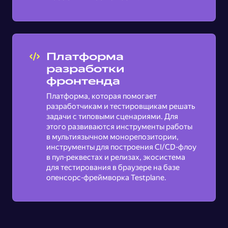
Платформа
разработки
фронтенда
Платформа, которая помогает
разработчикам и тестировщикам решать
задачи с типовыми сценариями. Для
этого развиваются инструменты работы
в мультиязычном монорепозитории,
инструменты для построения CI/CD-флоу
в пул-реквестах и релизах, экосистема
для тестирования в браузере на базе
опенсорс-фреймворка Testplane.